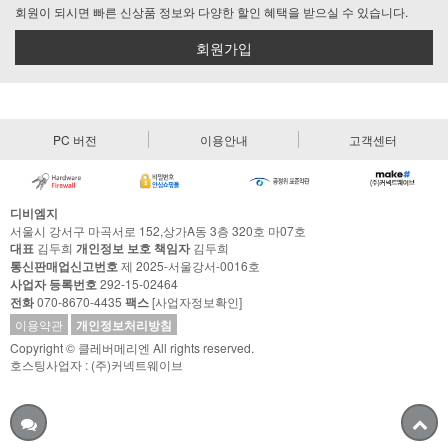
회원이 되시면 빠른 신상품 정보와 다양한 할인 혜택을 받으실 수 있습니다.
회원가입
PC 버전
이용안내
고객센터
디비엠지
서울시 강서구 마곡서로 152,상가A동 3층 320호 마07호
대표
김두희
개인정보 보호 책임자
김두희
통신판매업신고번호
제 2025-서울강서-0016호
사업자 등록번호
292-15-02464
전화
070-8670-4435
팩스
[사업자정보확인]
이용약관
개인정보처리방침
Copyright © 클레버메리엔 All rights reserved.
호스팅사업자 : (주)커넥트웨이브