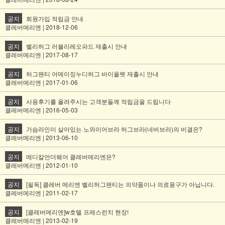
공지
회원가입 적립금 안내
클레버메리엔 | 2018-12-06
공지
벨리허그 러블리레오파드 재출시 안내
클레버메리엔 | 2017-08-17
공지
허그팬티 어메이징누디허그 바이올렛 재출시 안내
클레버메리엔 | 2017-01-06
공지
사용후기를 올려주시는 고객분들께 적립금을 드립니다
클레버메리엔 | 2016-05-03
공지
가슴라인이 살아있는 노와이어브라 허그브라(네버브라)의 비결은?
클레버메리엔 | 2013-06-10
공지
메디칼언더웨어 클레버메리엔은?
클레버메리엔 | 2012-01-10
공지
[필독] 클레버 메리엔 벨리허그팬티는 의약품이나 의료용구가 아닙니다.
클레버메리엔 | 2011-02-17
공지
[클레버메리엔]w호텔 프레스런치 현장!
클레버메리엔 | 2013-02-19